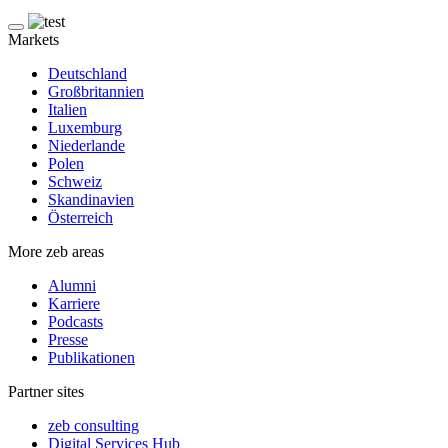
Markets
Deutschland
Großbritannien
Italien
Luxemburg
Niederlande
Polen
Schweiz
Skandinavien
Österreich
More zeb areas
Alumni
Karriere
Podcasts
Presse
Publikationen
Partner sites
zeb consulting
Digital Services Hub