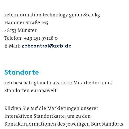
mehr...
Accounting
AWS-Partnerschaft
Kontakt
zeb.information.technology gmbh & co.kg
Treasury
Hammer Straße 165
48153 Münster
zeb - partners for
change
Risk
Telefon: +49 251 97128 0
Mit Unternehmergeist, strategischem Denken, aber vor allem durch d
E-Mail:
zebcontrol@zeb.de
Regulatory
Vertrauen unserer Kunden hat sich zeb als eine der führenden Strategi
Management- und IT-Beratungen für die europäische
Finanzdienstleistungsbranche etabliert.
Leasinggesellschaften
Standorte
Mit unserer Unterstützung begegnen unsere Kunden drängenden Th
AUSZEICHNUNG
und Herausforderungen, die sich aus dem Wandel der Branche und n
Financial
zeb beschäftigt mehr als 1.000 Mitarbeiter an 15
Credit Risk: zeb.control ist erneut Category
aufsichtsrechtlichen Anforderungen ergeben. Gemeinsam meistern wi
Standorten europaweit.
Leader
einzige Konstante – die Veränderung. Als „partners for change“ beglei
Accounting
wir Finanzintermediäre in Europa bei ihrer erfolgreichen Transformat
Klicken Sie auf die Markierungen unserer
Treasury
interaktiven Standortkarte, um zu den
Kontaktinformationen des jeweiligen Bürostandorts
Risk