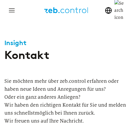
Mega
menu
Insight
Lösungen von zeb.control
Software-as-a-Service
Kontakt
Veranstaltungen
zeb.control ist eine speziell auf die Bedürfnisse des
Unsere Software zeb.control wird primär als skalierbare,
Über zeb.control
Finanzdienstleistungssektors zugeschnittene Softwarelösung,
sichere und effiziente SaaS-Lösung bereitgestellt, um
Auszeichnungen
wodurch Sie die Grundlage für eine effiziente Steuerung Ihres
technologische Flexibilität ohne eigene
Hauses schaffen.
Infrastrukturinvestitionen zu ermöglichen.
Technology Stack
Sie möchten mehr über zeb.control erfahren oder
Neuigkeiten
haben neue Ideen und Anregungen für uns?
SaaS-Betrieb
Unternehmen zeb
Oder ein ganz anderes Anliegen?
Banken, Spezialisten und Tech-
Wir haben den richtigen Kontakt für Sie und melden
Unternehmen
Leistungen
Partnerkreis
Insights
uns schnellstmöglich bei Ihnen zurück.
Wir freuen uns auf Ihre Nachricht.
Financial
Hier finden Sie aktuelle Informationen zu interessanten
Projektbeispiel
Karriere
Veröffentlichungen, Veranstaltungen, Pressemitteilungen, Interviews