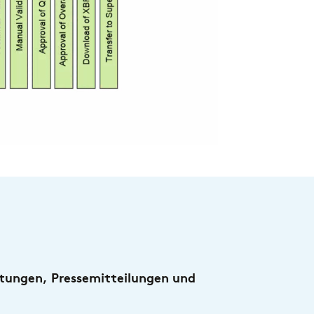
EICHNUNG
rtis Research STORM Auszeichnung 2026
ltungen, Pressemitteilungen und