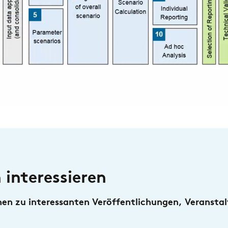
Treasury
Risk
AUSZEICHNUNG
AUSZ
Regulatory
Credit Risk: zeb.control ist erneut Category
Cha
Leader
 interessieren
onen zu interessanten Veröffentlichungen, Veransta
AUSZEICHNUNG