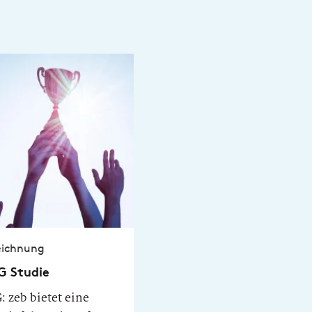
ALM Solution: zeb.control ist erneut
Category Leader
eichnung
 Studie
 zeb bietet eine