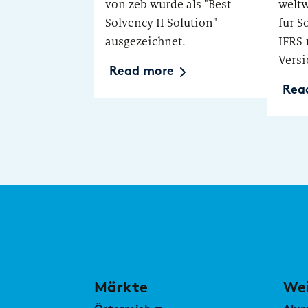
von zeb wurde als "Best
weltw
Solvency II Solution"
für S
ausgezeichnet.
IFRS 
Versi
Read more
Rea
Märkte
Wei