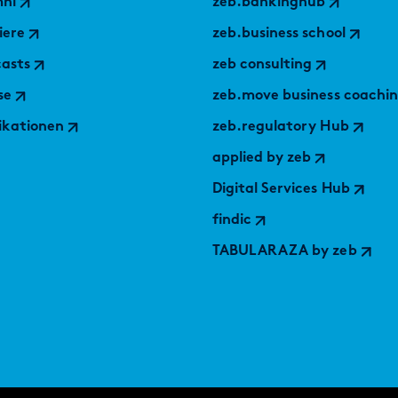
mni
zeb.bankinghub
iere
zeb.business school
asts
zeb consulting
se
zeb.move business coachi
ikationen
zeb.regulatory Hub
applied by zeb
Digital Services Hub
findic
TABULARAZA by zeb