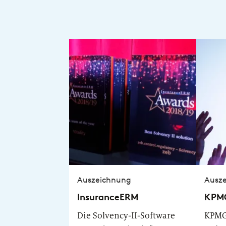
Auszeichnung
Ausz
InsuranceERM
KPMG
Die Solvency-II-Software
KPMG: