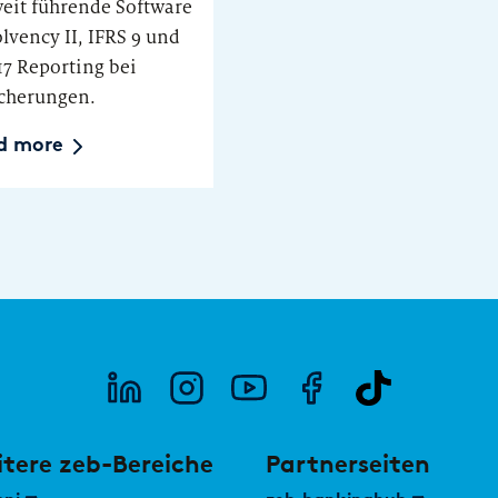
eit führende Software
olvency II, IFRS 9 und
17 Reporting bei
cherungen.
d more
tere zeb-Bereiche
Partnerseiten